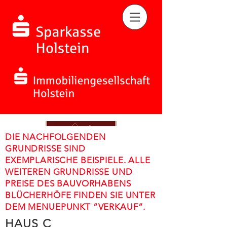
DIE NACHFOLGENDEN
GRUNDRISSE SIND
EXEMPLARISCHE BEISPIELE. ALLE
WEITEREN GRUNDRISSE UND
PREISE DES BAUVORHABENS
BLÜCHERHÖFE FINDEN SIE UNTER
DEM MENUEPUNKT ”VERKAUF”.
HAUS C