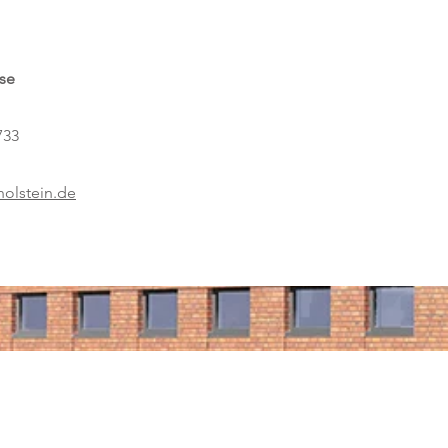
se
733
olstein.de