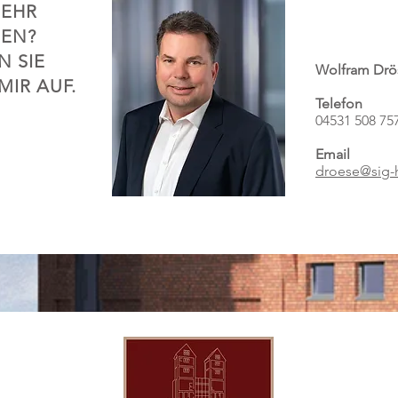
MEHR
EN?
 SIE
Wolfram Drö
MIR AUF.
Telefon
04531 508 75
Email
droese@sig-h