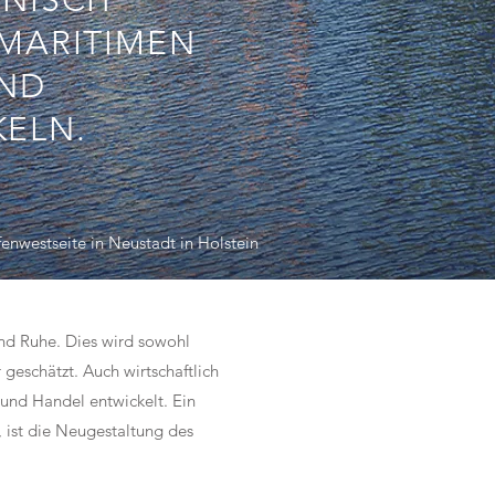
ONISCH
MARITIMEN
UND
KELN.
enwestseite in Neustadt in Holstein
und Ruhe. Dies wird sowohl
 geschätzt. Auch wirtschaftlich
 und Handel entwickelt. Ein
, ist die Neugestaltung des