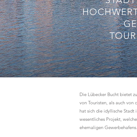
STÄDT
HOCHWERT
GE
TOUR
Die Lübecker Bucht bietet z
von Touristen, als auch von 
hat sich die idyllische Stad
wesentliches Projekt, welche
ehemaligen Gewerbehafens