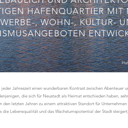
EBAULICH UND ARCHITEKT
IGEN HAFENQUARTIER MIT 
WERBE-, WOHN-, KULTUR- 
ISMUSANGEBOTEN ENTWIC
Haf
u jeder Jahreszeit einen wunderbaren Kontrast zwischen Abenteuer 
denjenigen, die sich für Neustadt als Heimat entschieden haben, sehr
t in den letzten Jahren zu einem attraktiven Standort für Unternehmen
s die Lebensqualität und das Wachstumspotential der Stadt steigert
.